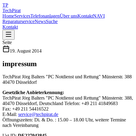
TP
TechPirat
Home
Services
Telefonanlagen
Über uns
Kontakt
NAVI
Reparaturservice
News
Suche
Kontakt
Seite
19. August 2014
impressum
TechPirat Jörg Balters "PC Notdienst und Rettung" Münsterstr. 388
40470 Düsseldorf
Gesetzliche Anbieterkennung:
TechPirat Jörg Balters "PC Notdienst und Rettung" Münsterstr. 388,
40470 Düsseldorf, Deutschland Telefon: +49 211 41849683
Fax: +49 211 54416522
E-Mail:
service@techpirat.de
Öffnungszeiten: Di. & Do. : 15.00 – 18.00 Uhr, weitere Termine
nach Vereinbarung
Ust.ID:
DE227043845