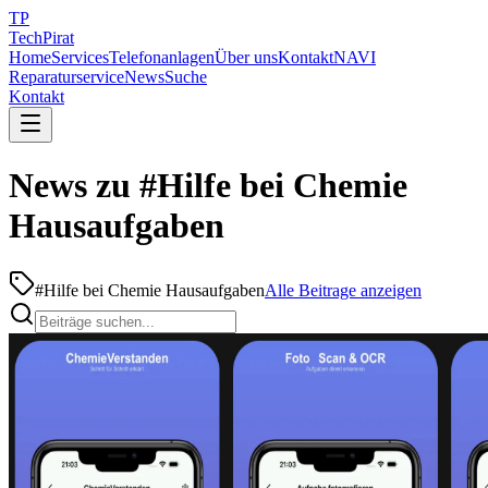
TP
TechPirat
Home
Services
Telefonanlagen
Über uns
Kontakt
NAVI
Reparaturservice
News
Suche
Kontakt
News zu #Hilfe bei Chemie
Hausaufgaben
#
Hilfe bei Chemie Hausaufgaben
Alle Beitrage anzeigen