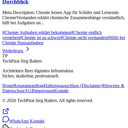
Durchblick
Meta-Description: Chemie lernen App für Schüler und Lernende.
ChemieVerstanden erklärt chemische Zusammenhänge verständlich,
hilft bei Aufgaben un...
#
Chemie Aufgaben erklärt bekommen
#
Chemie endlich
verstehen
#
Chemie ist zu schwer
#
Chemie nicht verstanden
#
Hilfe bei
Chemie Hausaufgaben
Weiterlesen
TP
TechPirat Jörg Balters
Architekten Ihrer digitalen Infrastruktur.
Sicher, skalierbar, professionell.
Home
Reparaturauftrag
Haftungsausschluss (Disclaimer)
Hinweise &
Datenschutz
AGB
impressum
Kontakt
© 2026 TechPirat Jörg Balters. All rights reserved.
WhatsApp Kontakt