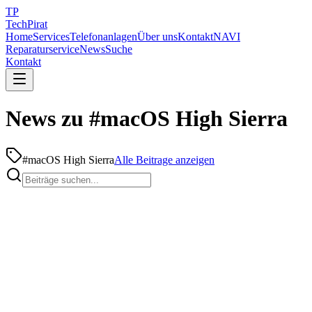
TP
TechPirat
Home
Services
Telefonanlagen
Über uns
Kontakt
NAVI
Reparaturservice
News
Suche
Kontakt
News zu #macOS High Sierra
#
macOS High Sierra
Alle Beitrage anzeigen