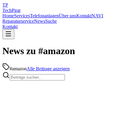
TP
TechPirat
Home
Services
Telefonanlagen
Über uns
Kontakt
NAVI
Reparaturservice
News
Suche
Kontakt
News zu #amazon
#
amazon
Alle Beitrage anzeigen